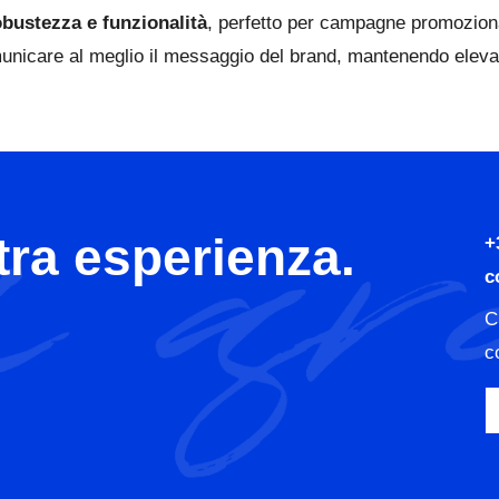
obustezza e funzionalità
, perfetto per campagne promozional
unicare al meglio il messaggio del brand, mantenendo elevato
tra esperienza.
+
c
C
c