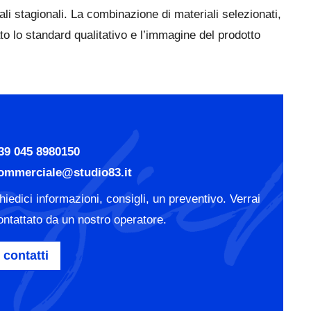
i stagionali. La combinazione di materiali selezionati,
 lo standard qualitativo e l’immagine del prodotto
39 045 8980150
ommerciale@studio83.it
hiedici informazioni, consigli, un preventivo. Verrai
ontattato da un nostro operatore.
contatti