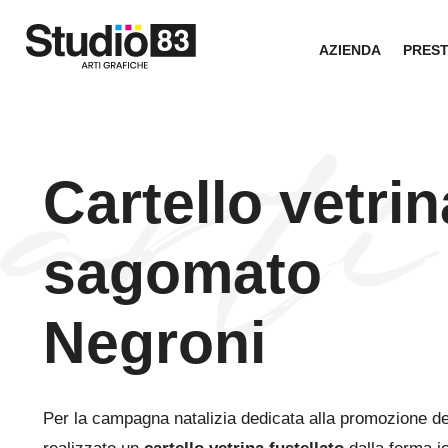
AZIENDA
PRES
Cartello vetrin
sagomato
Negroni
Per la campagna natalizia dedicata alla promozione de