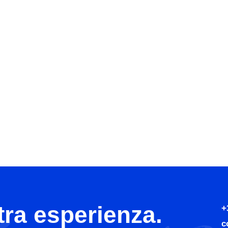
tra esperienza.
+
c