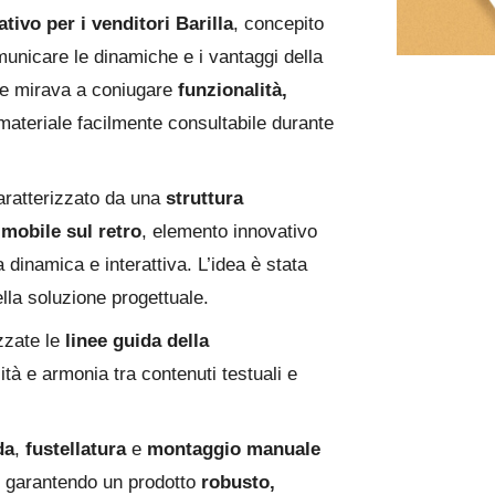
tivo per i venditori Barilla
, concepito
unicare le dinamiche e i vantaggi della
ale mirava a coniugare
funzionalità,
 materiale facilmente consultabile durante
aratterizzato da una
struttura
 mobile sul retro
, elemento innovativo
 dinamica e interattiva. L’idea è stata
la soluzione progettuale.
zzate le
linee guida della
ità e armonia tra contenuti testuali e
da
,
fustellatura
e
montaggio manuale
a, garantendo un prodotto
robusto,