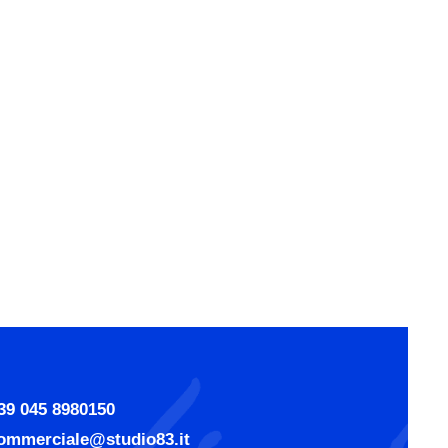
39 045 8980150
ommerciale@studio83.it