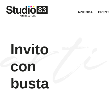
AZIENDA
PRES
Invito
con
busta