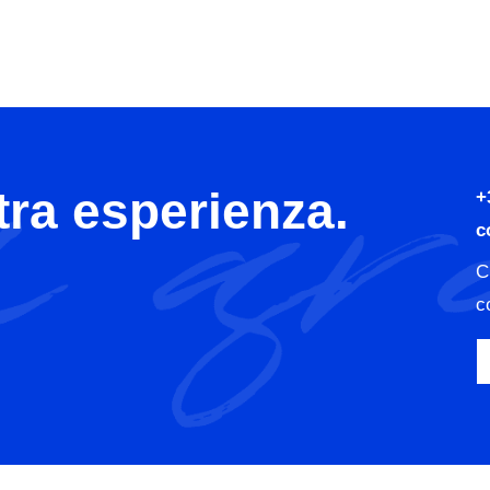
tra esperienza.
+
c
C
c