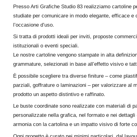
Presso Arti Grafiche Studio 83 realizziamo cartoline p
studiate per comunicare in modo elegante, efficace e 
l’occasione d’uso.
Si tratta di prodotti ideali per inviti, proposte commer
istituzionali o eventi speciali.
Le nostre cartoline vengono stampate in alta definizion
grammature, selezionati in base all’effetto visivo e tatt
È possibile scegliere tra diverse finiture – come plast
parziali, goffrature o laminazioni – per valorizzare al
prodotto un aspetto distintivo e raffinato.
Le buste coordinate sono realizzate con materiali di p
personalizzate nella grafica, nel formato e nei dettagl
armonia con la cartolina e un impatto visivo di forte c
Ogni progetto è curato nei minimi particolari, dal layout