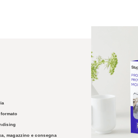
ia
 formato
ndising
ca, magazzino e consegna