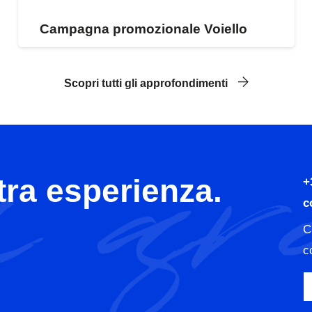
Campagna promozionale Voiello
Scopri tutti gli approfondimenti
tra esperienza.
+
c
C
c