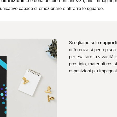
 definizione
che dona ai colori brillantezza, alle immagini pr
unicativo capace di emozionare e attrarre lo sguardo.
Scegliamo solo
supporti
differenza si percepisca 
per esaltare la vivacità
prestigio, materiali resi
esposizioni più impegnat