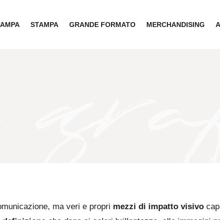
TAMPA
STAMPA
GRANDE FORMATO
MERCHANDISING
omunicazione, ma veri e propri
mezzi di impatto visivo
capa