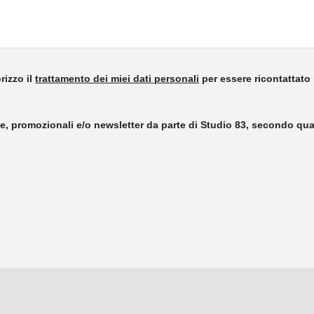
rizzo il
trattamento dei miei dati personali
per essere ricontattato i
, promozionali e/o newsletter da parte di Studio 83, secondo quan